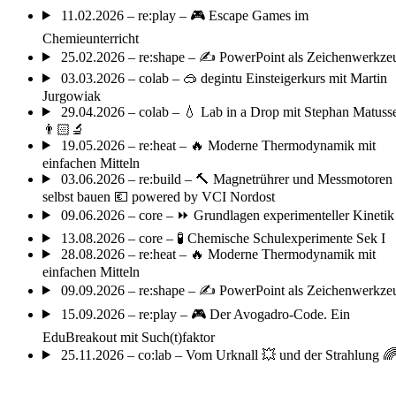
11.02.2026 – re:play – 🎮 Escape Games im
Chemieunterricht
25.02.2026 – re:shape – ✍️ PowerPoint als Zeichenwerkze
03.03.2026 – colab – 🥽 degintu Einsteigerkurs mit Martin
Jurgowiak
29.04.2026 – colab – 💧 Lab in a Drop mit Stephan Matuss
👨🏻‍🔬
19.05.2026 – re:heat – 🔥 Moderne Thermodynamik mit
einfachen Mitteln
03.06.2026 – re:build – 🔨 Magnetrührer und Messmotoren
selbst bauen 💶 powered by VCI Nordost
09.06.2026 – core – ⏩ Grundlagen experimenteller Kinetik
13.08.2026 – core – 🧪 Chemische Schulexperimente Sek I
28.08.2026 – re:heat – 🔥 Moderne Thermodynamik mit
einfachen Mitteln
09.09.2026 – re:shape – ✍️ PowerPoint als Zeichenwerkze
15.09.2026 – re:play – 🎮 Der Avogadro-Code. Ein
EduBreakout mit Such(t)faktor
25.11.2026 – co:lab – Vom Urknall 💥 und der Strahlung 