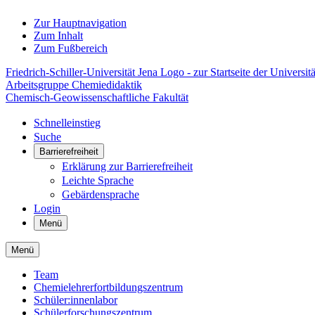
Zur Hauptnavigation
Zum Inhalt
Zum Fußbereich
Friedrich-Schiller-Universität Jena Logo - zur Startseite der Universitä
Arbeitsgruppe Chemiedidaktik
Chemisch-Geowissenschaftliche Fakultät
Schnelleinstieg
Suche
Barrierefreiheit
Erklärung zur Barrierefreiheit
Leichte Sprache
Gebärdensprache
Login
Menü
Menü
Team
Chemielehrerfortbildungszentrum
Schüler:innenlabor
Schülerforschungszentrum