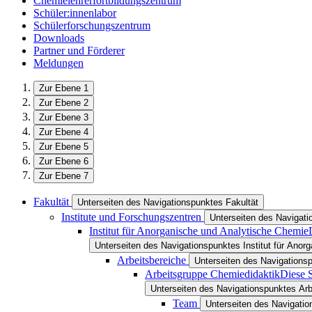
Chemielehrerfortbildungszentrum
Schüler:innenlabor
Schülerforschungszentrum
Downloads
Partner und Förderer
Meldungen
Zur Ebene 1
Zur Ebene 2
Zur Ebene 3
Zur Ebene 4
Zur Ebene 5
Zur Ebene 6
Zur Ebene 7
Fakultät
Unterseiten des Navigationspunktes Fakultät
Institute und Forschungszentren
Unterseiten des Navigati
Institut für Anorganische und Analytische Chemie
Unterseiten des Navigationspunktes Institut für Ano
Arbeitsbereiche
Unterseiten des Navigations
Arbeitsgruppe Chemiedidaktik
Diese S
Unterseiten des Navigationspunktes Ar
Team
Unterseiten des Navigati