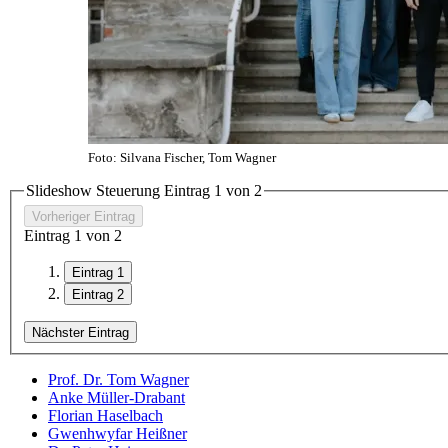
Foto: Silvana Fischer, Tom Wagner
Slideshow Steuerung Eintrag
1
von 2
Vorheriger Eintrag
Eintrag
1
von 2
Eintrag 1
Eintrag 2
Nächster Eintrag
Prof. Dr. Tom Wagner
Anke Müller-Drabant
Florian Haselbach
Gwenhwyfar Heißner