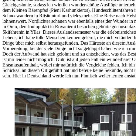
Gleichgesinnte, sodass ich wirklich wunderschöne Ausflüge unterne
dem Kleinen Bärenpfad (Pieni Karhunkieros), Hundeschlittenfahren 
Schneewandern in Riisitunturi und vieles mehr. Eine Reise nach Helsin
lohnenswert. Nordlichter schauen war ebenfalls eines der Wunder in
in Oulu, den Joulupukki in Rovaniemi besuchen gehörte genauso da
Skifahrenin in Ylläs. Dieses Auslandssemester war die erlebnisreichst
Lebens, ich habe tolle Menschen kennen gelernt, die mich verändert 
Dinge über mich selbst herausgefunden. Das Härteste an diesem Ausl
Vorbereitung, bei der viele Dinge nicht so geklappt haben wie ich mir 
Doch der Aufwand hat sich gelohnt und zu entscheiden, was das Beste
ist mir leider nicht möglich. Oulu ist auf jeden Fall ein wunderbarer O
Erasmusaufenthalt, wobei mir natürlich die Vergleiche fehlen. Ich bin
Schicksal an diesen Ort geführt hat und bereue keine Sekunde, nich
sein. Hier in Deutschland werde ich nun Finnisch weiter lernen ansta