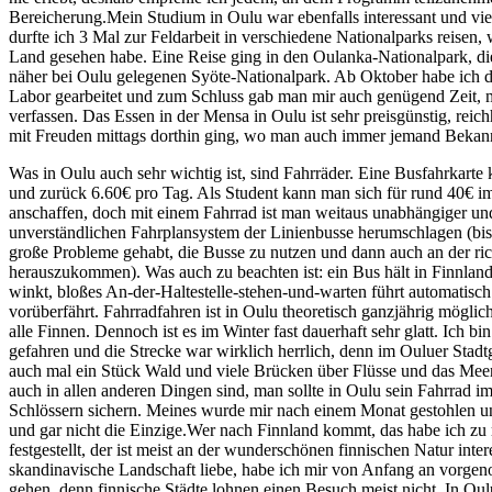
Bereicherung.Mein Studium in Oulu war ebenfalls interessant und vie
durfte ich 3 Mal zur Feldarbeit in verschiedene Nationalparks reisen,
Land gesehen habe. Eine Reise ging in den Oulanka-Nationalpark, di
näher bei Oulu gelegenen Syöte-Nationalpark. Ab Oktober habe ich 
Labor gearbeitet und zum Schluss gab man mir auch genügend Zeit, 
verfassen. Das Essen in der Mensa in Oulu ist sehr preisgünstig, reich
mit Freuden mittags dorthin ging, wo man auch immer jemand Bekannt
Was in Oulu auch sehr wichtig ist, sind Fahrräder. Eine Busfahrkarte k
und zurück 6.60€ pro Tag. Als Student kann man sich für rund 40€ i
anschaffen, doch mit einem Fahrrad ist man weitaus unabhängiger un
unverständlichen Fahrplansystem der Linienbusse herumschlagen (bi
große Probleme gehabt, die Busse zu nutzen und dann auch an der ric
herauszukommen). Was auch zu beachten ist: ein Bus hält in Finnla
winkt, bloßes An-der-Haltestelle-stehen-und-warten führt automatisch
vorüberfährt. Fahrradfahren ist in Oulu theoretisch ganzjährig möglic
alle Finnen. Dennoch ist es im Winter fast dauerhaft sehr glatt. Ich b
gefahren und die Strecke war wirklich herrlich, denn im Ouluer Stadtg
auch mal ein Stück Wald und viele Brücken über Flüsse und das Meer.
auch in allen anderen Dingen sind, man sollte in Oulu sein Fahrrad i
Schlössern sichern. Meines wurde mir nach einem Monat gestohlen u
und gar nicht die Einzige.Wer nach Finnland kommt, das habe ich zu
festgestellt, der ist meist an der wunderschönen finnischen Natur intere
skandinavische Landschaft liebe, habe ich mir von Anfang an vorge
gehen, denn finnische Städte lohnen einen Besuch meist nicht. In Oulu 