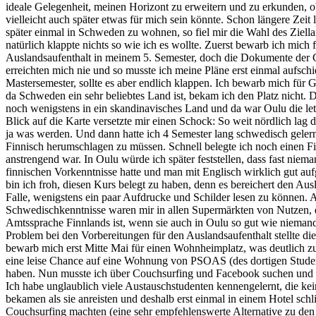
ideale Gelegenheit, meinen Horizont zu erweitern und zu erkunden, 
vielleicht auch später etwas für mich sein könnte. Schon längere Zeit
später einmal in Schweden zu wohnen, so fiel mir die Wahl des Ziell
natürlich klappte nichts so wie ich es wollte. Zuerst bewarb ich mich 
Auslandsaufenthalt in meinem 5. Semester, doch die Dokumente der
erreichten mich nie und so musste ich meine Pläne erst einmal aufsch
Mastersemester, sollte es aber endlich klappen. Ich bewarb mich für
da Schweden ein sehr beliebtes Land ist, bekam ich den Platz nicht.
noch wenigstens in ein skandinavisches Land und da war Oulu die let
Blick auf die Karte versetzte mir einen Schock: So weit nördlich lag
ja was werden. Und dann hatte ich 4 Semester lang schwedisch geler
Finnisch herumschlagen zu müssen. Schnell belegte ich noch einen Fi
anstrengend war. In Oulu würde ich später feststellen, dass fast niem
finnischen Vorkenntnisse hatte und man mit Englisch wirklich gut a
bin ich froh, diesen Kurs belegt zu haben, denn es bereichert den Aus
Falle, wenigstens ein paar Aufdrucke und Schilder lesen zu können.
Schwedischkenntnisse waren mir in allen Supermärkten von Nutzen, 
Amtssprache Finnlands ist, wenn sie auch in Oulu so gut wie niemand 
Problem bei den Vorbereitungen für den Auslandsaufenthalt stellte d
bewarb mich erst Mitte Mai für einen Wohnheimplatz, was deutlich z
eine leise Chance auf eine Wohnung von PSOAS (des dortigen Stud
haben. Nun musste ich über Couchsurfing und Facebook suchen und da
Ich habe unglaublich viele Austauschstudenten kennengelernt, die
bekamen als sie anreisten und deshalb erst einmal in einem Hotel schl
Couchsurfing machten (eine sehr empfehlenswerte Alternative zu den t