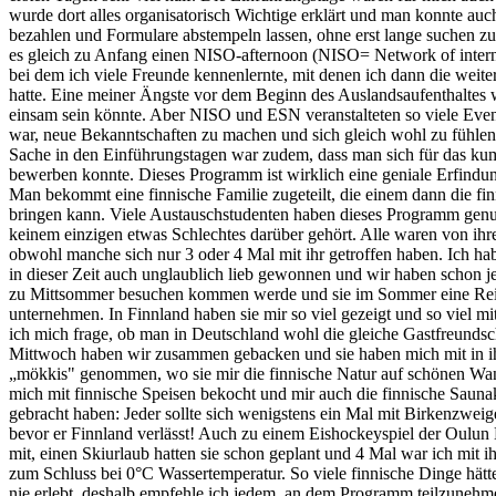
wurde dort alles organisatorisch Wichtige erklärt und man konnte auc
bezahlen und Formulare abstempeln lassen, ohne erst lange suchen 
es gleich zu Anfang einen NISO-afternoon (NISO= Network of interna
bei dem ich viele Freunde kennenlernte, mit denen ich dann die weite
hatte. Eine meiner Ängste vor dem Beginn des Auslandsaufenthaltes wa
einsam sein könnte. Aber NISO und ESN veranstalteten so viele Events
war, neue Bekanntschaften zu machen und sich gleich wohl zu fühlen
Sache in den Einführungstagen war zudem, dass man sich für das k
bewerben konnte. Dieses Programm ist wirklich eine geniale Erfindun
Man bekommt eine finnische Familie zugeteilt, die einem dann die fi
bringen kann. Viele Austauschstudenten haben dieses Programm genu
keinem einzigen etwas Schlechtes darüber gehört. Alle waren von ihre
obwohl manche sich nur 3 oder 4 Mal mit ihr getroffen haben. Ich h
in dieser Zeit auch unglaublich lieb gewonnen und wir haben schon jet
zu Mittsommer besuchen kommen werde und sie im Sommer eine Rei
unternehmen. In Finnland haben sie mir so viel gezeigt und so viel m
ich mich frage, ob man in Deutschland wohl die gleiche Gastfreundsc
Mittwoch haben wir zusammen gebacken und sie haben mich mit in i
„mökkis" genommen, wo sie mir die finnische Natur auf schönen Wa
mich mit finnische Speisen bekocht und mir auch die finnische Sauna
gebracht haben: Jeder sollte sich wenigstens ein Mal mit Birkenzwei
bevor er Finnland verlässt! Auch zu einem Eishockeyspiel der Oulun
mit, einen Skiurlaub hatten sie schon geplant und 4 Mal war ich mit 
zum Schluss bei 0°C Wassertemperatur. So viele finnische Dinge hätte
nie erlebt, deshalb empfehle ich jedem, an dem Programm teilzunehmen