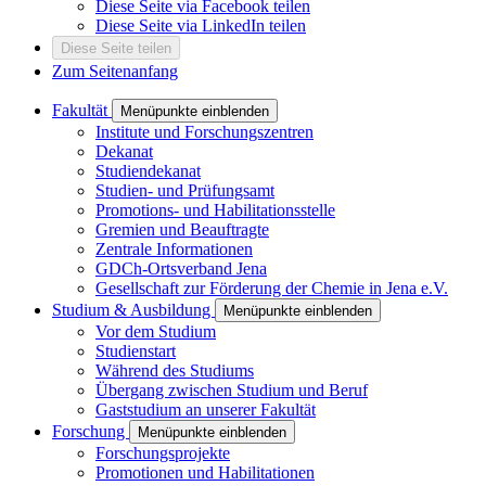
Diese Seite via Facebook teilen
Diese Seite via LinkedIn teilen
Diese Seite teilen
Zum Seitenanfang
Fakultät
Menüpunkte einblenden
Institute und Forschungszentren
Dekanat
Studiendekanat
Studien- und Prüfungsamt
Promotions- und Habilitationsstelle
Gremien und Beauftragte
Zentrale Informationen
GDCh-Ortsverband Jena
Gesellschaft zur Förderung der Chemie in Jena e.V.
Studium & Ausbildung
Menüpunkte einblenden
Vor dem Studium
Studienstart
Während des Studiums
Übergang zwischen Studium und Beruf
Gaststudium an unserer Fakultät
Forschung
Menüpunkte einblenden
Forschungsprojekte
Promotionen und Habilitationen