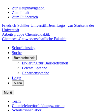
Zur Hauptnavigation
Zum Inhalt
Zum Fußbereich
Friedrich-Schiller-Universität Jena Logo - zur Startseite der
Universität
Arbeitsgruppe Chemiedidaktik
Chemisch-Geowissenschaftliche Fakultät
Schnelleinstieg
Suche
Barrierefreiheit
Erklärung zur Barrierefreiheit
Leichte Sprache
Gebärdensprache
Login
Menü
Menü
Team
Chemielehrerfortbildungszentrum
Schüler:innenlabor