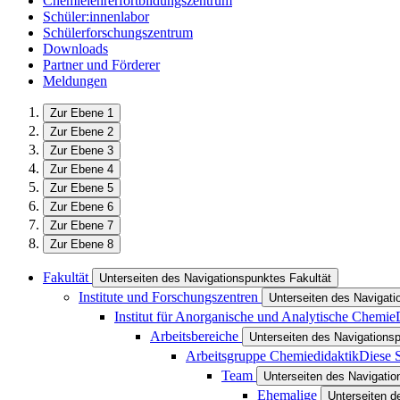
Chemielehrerfortbildungszentrum
Schüler:innenlabor
Schülerforschungszentrum
Downloads
Partner und Förderer
Meldungen
Zur Ebene 1
Zur Ebene 2
Zur Ebene 3
Zur Ebene 4
Zur Ebene 5
Zur Ebene 6
Zur Ebene 7
Zur Ebene 8
Fakultät
Unterseiten des Navigationspunktes Fakultät
Institute und Forschungszentren
Unterseiten des Navigati
Institut für Anorganische und Analytische Chemie
Arbeitsbereiche
Unterseiten des Navigations
Arbeitsgruppe Chemiedidaktik
Diese S
Team
Unterseiten des Navigati
Ehemalige
Unterseiten d