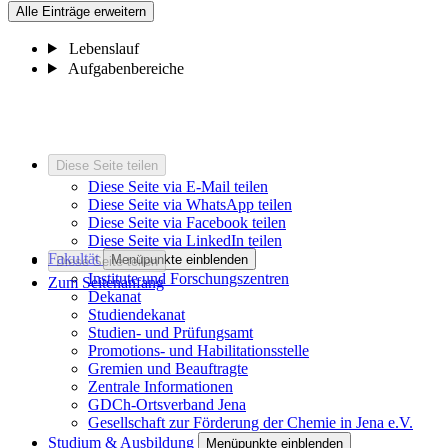
Alle Einträge erweitern
Lebenslauf
Aufgabenbereiche
Diese Seite teilen
Diese Seite via E-Mail teilen
Diese Seite via WhatsApp teilen
Diese Seite via Facebook teilen
Diese Seite via LinkedIn teilen
Fakultät
Menüpunkte einblenden
Diese Seite teilen
Institute und Forschungszentren
Zum Seitenanfang
Dekanat
Studiendekanat
Studien- und Prüfungsamt
Promotions- und Habilitationsstelle
Gremien und Beauftragte
Zentrale Informationen
GDCh-Ortsverband Jena
Gesellschaft zur Förderung der Chemie in Jena e.V.
Studium & Ausbildung
Menüpunkte einblenden