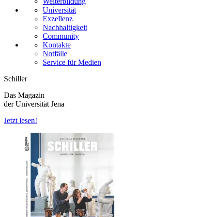
Weiterbildung
Universität
Exzellenz
Nachhaltigkeit
Community
Kontakte
Notfälle
Service für Medien
Schiller
Das Magazin
der Universität Jena
Jetzt lesen!