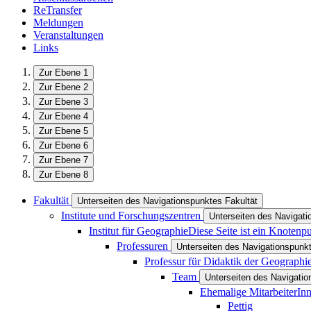
ReTransfer
Meldungen
Veranstaltungen
Links
Zur Ebene 1
Zur Ebene 2
Zur Ebene 3
Zur Ebene 4
Zur Ebene 5
Zur Ebene 6
Zur Ebene 7
Zur Ebene 8
Fakultät
Unterseiten des Navigationspunktes Fakultät
Institute und Forschungszentren
Unterseiten des Navigati
Institut für Geographie
Diese Seite ist ein Knotenp
Professuren
Unterseiten des Navigationspunk
Professur für Didaktik der Geographi
Team
Unterseiten des Navigati
Ehemalige MitarbeiterIn
Pettig