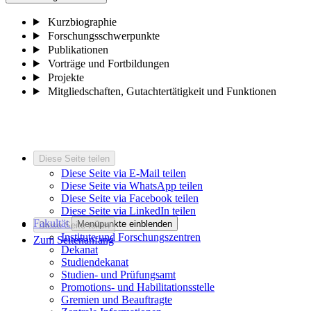
Kurzbiographie
Forschungsschwerpunkte
Publikationen
Vorträge und Fortbildungen
Projekte
Mitgliedschaften, Gutachtertätigkeit und Funktionen
Diese Seite teilen
Diese Seite via E-Mail teilen
Diese Seite via WhatsApp teilen
Diese Seite via Facebook teilen
Diese Seite via LinkedIn teilen
Fakultät
Menüpunkte einblenden
Diese Seite teilen
Institute und Forschungszentren
Zum Seitenanfang
Dekanat
Studiendekanat
Studien- und Prüfungsamt
Promotions- und Habilitationsstelle
Gremien und Beauftragte