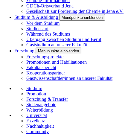
Zentrale Informationen
GDCh-Ortsverband Jena
Gesellschaft zur Förderung der Chemie in Jena e.V.
Studium & Ausbildung
Menüpunkte einblenden
Vor dem Studium
Studienstart
Während des Studiums
Übergang zwischen Studium und Beruf
Gaststudium an unserer Fakultät
Forschung
Menüpunkte einblenden
Forschungsprojekte
Promotionen und Habilitationen
Fakultätsbericht
Kooperationspartner
Gastwissenschaftler/innen an unserer Fakultät
Studium
Promotion
Forschung & Transfer
Stellenangebote
Weiterbildung
Universität
Exzellenz
Nachhaltigkeit
Community