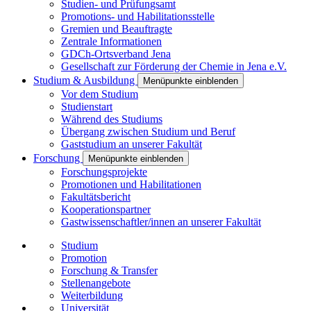
Studien- und Prüfungsamt
Promotions- und Habilitationsstelle
Gremien und Beauftragte
Zentrale Informationen
GDCh-Ortsverband Jena
Gesellschaft zur Förderung der Chemie in Jena e.V.
Studium & Ausbildung
Menüpunkte einblenden
Vor dem Studium
Studienstart
Während des Studiums
Übergang zwischen Studium und Beruf
Gaststudium an unserer Fakultät
Forschung
Menüpunkte einblenden
Forschungsprojekte
Promotionen und Habilitationen
Fakultätsbericht
Kooperationspartner
Gastwissenschaftler/innen an unserer Fakultät
Studium
Promotion
Forschung & Transfer
Stellenangebote
Weiterbildung
Universität