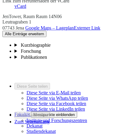
Link zum Herunterladen der vCard
vCard
JenTower, Raum Raum 14N06
Leutragraben 1
07743 Jena
Google Maps – Lageplan
Externer Link
Alle Einträge erweitern
Kurzbiographie
Forschung
Publikationen
Diese Seite teilen
Diese Seite via E-Mail teilen
Diese Seite via WhatsApp teilen
Diese Seite via Facebook teilen
Diese Seite via LinkedIn teilen
Fakultät
Menüpunkte einblenden
Diese Seite teilen
Institute und Forschungszentren
Zum Seitenanfang
Dekanat
Studiendekanat