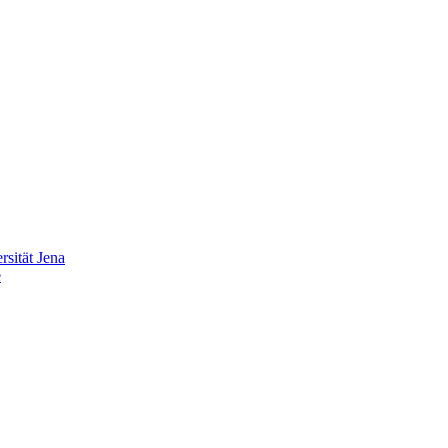
sität Jena
e