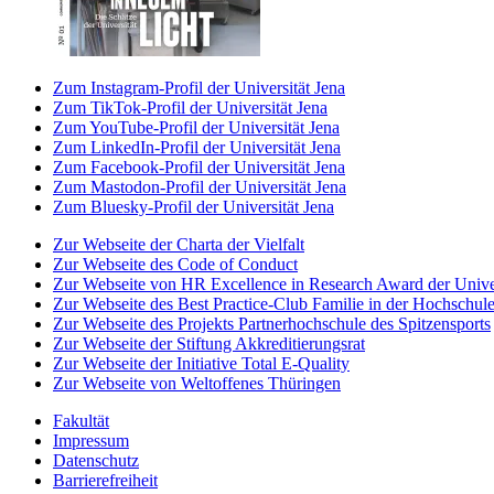
Zum Instagram-Profil der Universität Jena
Zum TikTok-Profil der Universität Jena
Zum YouTube-Profil der Universität Jena
Zum LinkedIn-Profil der Universität Jena
Zum Facebook-Profil der Universität Jena
Zum Mastodon-Profil der Universität Jena
Zum Bluesky-Profil der Universität Jena
Zur Webseite der Charta der Vielfalt
Zur Webseite des Code of Conduct
Zur Webseite von HR Excellence in Research Award der Univer
Zur Webseite des Best Practice-Club Familie in der Hochschul
Zur Webseite des Projekts Partnerhochschule des Spitzensports
Zur Webseite der Stiftung Akkreditierungsrat
Zur Webseite der Initiative Total E-Quality
Zur Webseite von Weltoffenes Thüringen
Fakultät
Impressum
Datenschutz
Barrierefreiheit