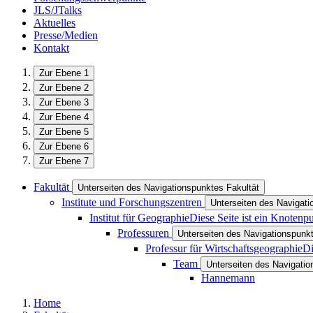
JLS/JTalks
Aktuelles
Presse/Medien
Kontakt
Zur Ebene 1
Zur Ebene 2
Zur Ebene 3
Zur Ebene 4
Zur Ebene 5
Zur Ebene 6
Zur Ebene 7
Fakultät
Unterseiten des Navigationspunktes Fakultät
Institute und Forschungszentren
Unterseiten des Navigati
Institut für Geographie
Diese Seite ist ein Knotenp
Professuren
Unterseiten des Navigationspunk
Professur für Wirtschaftsgeographie
Di
Team
Unterseiten des Navigati
Hannemann
Home