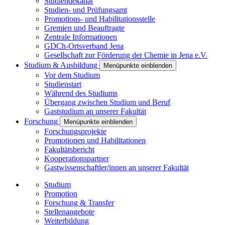
Studiendekanat
Studien- und Prüfungsamt
Promotions- und Habilitationsstelle
Gremien und Beauftragte
Zentrale Informationen
GDCh-Ortsverband Jena
Gesellschaft zur Förderung der Chemie in Jena e.V.
Studium & Ausbildung
Menüpunkte einblenden
Vor dem Studium
Studienstart
Während des Studiums
Übergang zwischen Studium und Beruf
Gaststudium an unserer Fakultät
Forschung
Menüpunkte einblenden
Forschungsprojekte
Promotionen und Habilitationen
Fakultätsbericht
Kooperationspartner
Gastwissenschaftler/innen an unserer Fakultät
Studium
Promotion
Forschung & Transfer
Stellenangebote
Weiterbildung