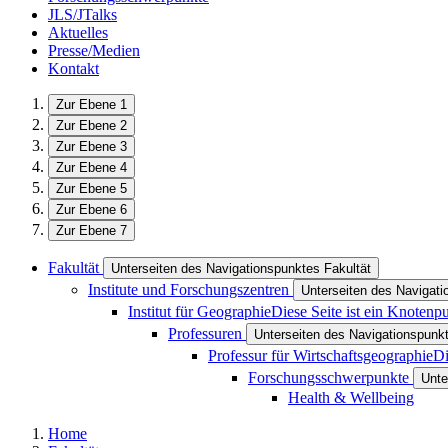
JLS/JTalks
Aktuelles
Presse/Medien
Kontakt
Zur Ebene 1
Zur Ebene 2
Zur Ebene 3
Zur Ebene 4
Zur Ebene 5
Zur Ebene 6
Zur Ebene 7
Fakultät
Unterseiten des Navigationspunktes Fakultät
Institute und Forschungszentren
Unterseiten des Navigati
Institut für Geographie
Diese Seite ist ein Knotenp
Professuren
Unterseiten des Navigationspunk
Professur für Wirtschaftsgeographie
Di
Forschungsschwerpunkte
Unte
Health & Wellbeing
Home