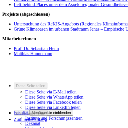
Left-behind-Places unter dem Aspekt regionaler Gesundheitsve
Projekte (abgeschlossen)
Untersuchung des ReKIS-Angebots (Regionales Klimainformat
Grüne Klimaoasen im urbanen Stadtraum Jenas – Empirische U
MitarbeiterInnen
Prof. Dr. Sebastian Henn
Matthias Hannemann
Diese Seite teilen
Diese Seite via E-Mail teilen
Diese Seite via WhatsApp teilen
Diese Seite via Facebook teilen
Diese Seite via LinkedIn teilen
Fakultät
Menüpunkte einblenden
Diese Seite teilen
Institute und Forschungszentren
Zum Seitenanfang
Dekanat