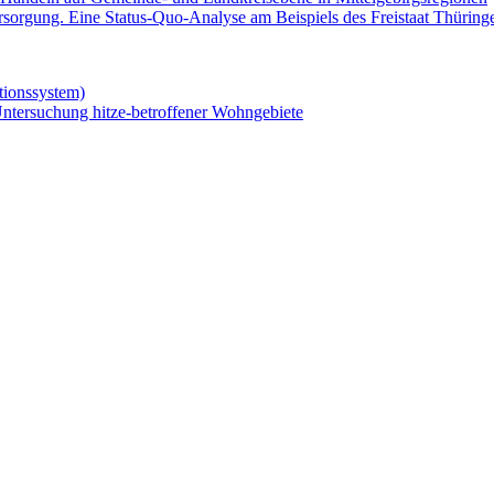
rsorgung. Eine Status-Quo-Analyse am Beispiels des Freistaat Thüring
ionssystem)
ntersuchung hitze-betroffener Wohngebiete