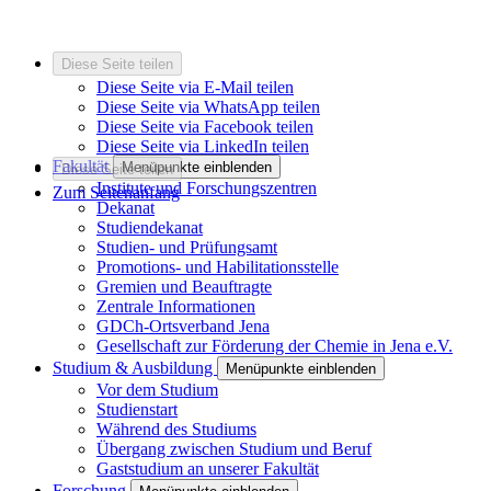
Diese Seite teilen
Diese Seite via E-Mail teilen
Diese Seite via WhatsApp teilen
Diese Seite via Facebook teilen
Diese Seite via LinkedIn teilen
Fakultät
Menüpunkte einblenden
Diese Seite teilen
Institute und Forschungszentren
Zum Seitenanfang
Dekanat
Studiendekanat
Studien- und Prüfungsamt
Promotions- und Habilitationsstelle
Gremien und Beauftragte
Zentrale Informationen
GDCh-Ortsverband Jena
Gesellschaft zur Förderung der Chemie in Jena e.V.
Studium & Ausbildung
Menüpunkte einblenden
Vor dem Studium
Studienstart
Während des Studiums
Übergang zwischen Studium und Beruf
Gaststudium an unserer Fakultät
Forschung