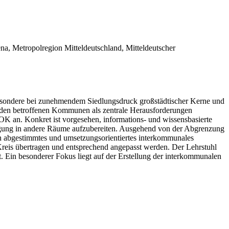
Jena, Metropolregion Mitteldeutschland, Mitteldeutscher
besondere bei zunehmendem Siedlungsdruck großstädtischer Kerne und
 den betroffenen Kommunen als zentrale Herausforderungen
K an. Konkret ist vorgesehen, informations- und wissensbasierte
agung in andere Räume aufzubereiten. Ausgehend von der Abgrenzung
ein abgestimmtes und umsetzungsorientiertes interkommunales
Kreis übertragen und entsprechend angepasst werden. Der Lehrstuhl
t. Ein besonderer Fokus liegt auf der Erstellung der interkommunalen