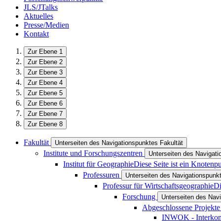
JLS/JTalks
Aktuelles
Presse/Medien
Kontakt
Zur Ebene 1
Zur Ebene 2
Zur Ebene 3
Zur Ebene 4
Zur Ebene 5
Zur Ebene 6
Zur Ebene 7
Zur Ebene 8
Fakultät
Unterseiten des Navigationspunktes Fakultät
Institute und Forschungszentren
Unterseiten des Navigati
Institut für Geographie
Diese Seite ist ein Knotenp
Professuren
Unterseiten des Navigationspunk
Professur für Wirtschaftsgeographie
Di
Forschung
Unterseiten des Nav
Abgeschlossene Projekt
INWOK - Interkomm