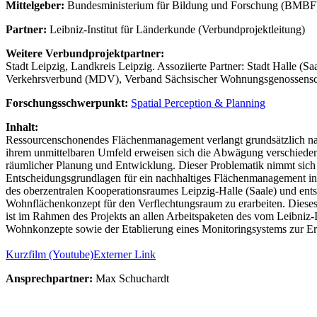
Mittelgeber:
Bundesministerium für Bildung und Forschung (BMBF
Partner:
Leibniz-Institut für Länderkunde (Verbundprojektleitung)
Weitere Verbundprojektpartner:
Stadt Leipzig, Landkreis Leipzig. Assoziierte Partner: Stadt Halle (S
Verkehrsverbund (MDV), Verband Sächsischer Wohnungsgenossenscha
Forschungsschwerpunkt:
Spatial Perception & Planning
Inhalt:
Ressourcenschonendes Flächenmanagement verlangt grundsätzlich nac
ihrem unmittelbaren Umfeld erweisen sich die Abwägung verschieden
räumlicher Planung und Entwicklung. Dieser Problematik nimmt sich 
Entscheidungsgrundlagen für ein nachhaltiges Flächenmanagement i
des oberzentralen Kooperationsraumes Leipzig-Halle (Saale) und ents
Wohnflächenkonzept für den Verflechtungsraum zu erarbeiten. Dieses 
ist im Rahmen des Projekts an allen Arbeitspaketen des vom Leibniz-I
Wohnkonzepte sowie der Etablierung eines Monitoringsystems zur E
Kurzfilm (Youtube)
Externer Link
Ansprechpartner:
Max Schuchardt