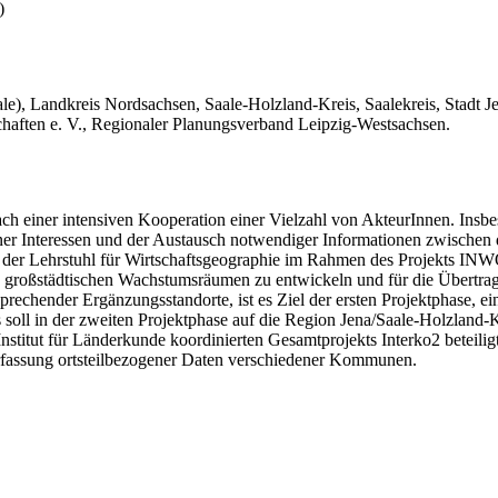
)
aale), Landkreis Nordsachsen, Saale-Holzland-Kreis, Saalekreis, Stadt 
ften e. V., Regionaler Planungsverband Leipzig-Westsachsen.
h einer intensiven Kooperation einer Vielzahl von AkteurInnen. Ins
er Interessen und der Austausch notwendiger Informationen zwischen
der Lehrstuhl für Wirtschaftsgeographie im Rahmen des Projekts INWO
n großstädtischen Wachstumsräumen zu entwickeln und für die Übertr
prechender Ergänzungsstandorte, ist es Ziel der ersten Projektphase, 
soll in der zweiten Projektphase auf die Region Jena/Saale-Holzland-
nstitut für Länderkunde koordinierten Gesamtprojekts Interko2 beteilig
rfassung ortsteilbezogener Daten verschiedener Kommunen.