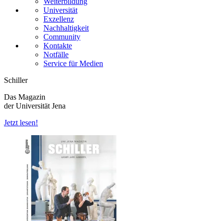
Weiterbildung
Universität
Exzellenz
Nachhaltigkeit
Community
Kontakte
Notfälle
Service für Medien
Schiller
Das Magazin
der Universität Jena
Jetzt lesen!