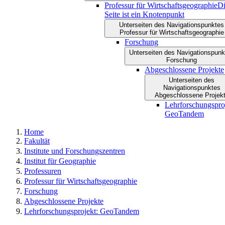
Professur für Wirtschaftsgeographie
Di
Seite ist ein Knotenpunkt
Unterseiten des Navigationspunktes
Professur für Wirtschaftsgeographie
Forschung
Unterseiten des Navigationspunk
Forschung
Abgeschlossene Projekte
Unterseiten des
Navigationspunktes
Abgeschlossene Projek
Lehrforschungspro
GeoTandem
Home
Fakultät
Institute und Forschungszentren
Institut für Geographie
Professuren
Professur für Wirtschaftsgeographie
Forschung
Abgeschlossene Projekte
Lehrforschungsprojekt: GeoTandem