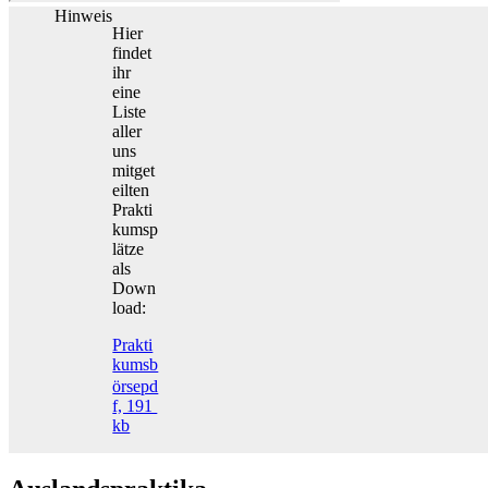
Hinweis
Hier
findet
ihr
eine
Liste
aller
uns
mitget
eilten
Prakti
kumsp
lätze
als
Down
load:
Prakti
kumsb
örse
pd
f, 191
kb