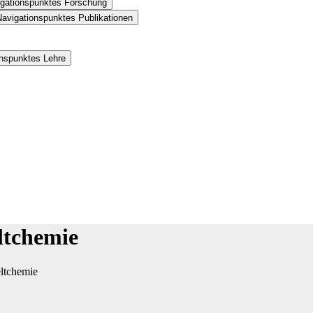
igationspunktes Forschung
Navigationspunktes Publikationen
onspunktes Lehre
ltchemie
ltchemie