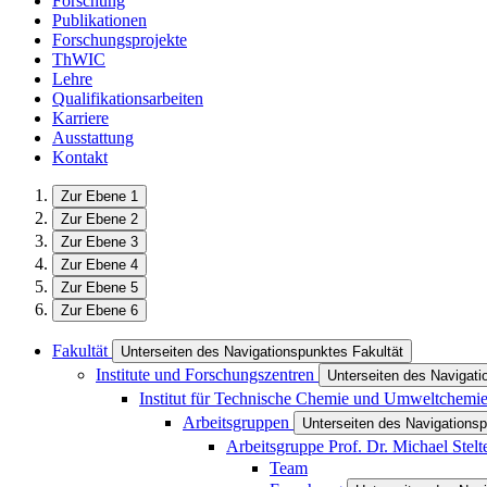
Forschung
Publikationen
Forschungsprojekte
ThWIC
Lehre
Qualifikationsarbeiten
Karriere
Ausstattung
Kontakt
Zur Ebene 1
Zur Ebene 2
Zur Ebene 3
Zur Ebene 4
Zur Ebene 5
Zur Ebene 6
Fakultät
Unterseiten des Navigationspunktes Fakultät
Institute und Forschungszentren
Unterseiten des Navigati
Institut für Technische Chemie und Umweltchemi
Arbeitsgruppen
Unterseiten des Navigations
Arbeitsgruppe Prof. Dr. Michael Stelt
Team