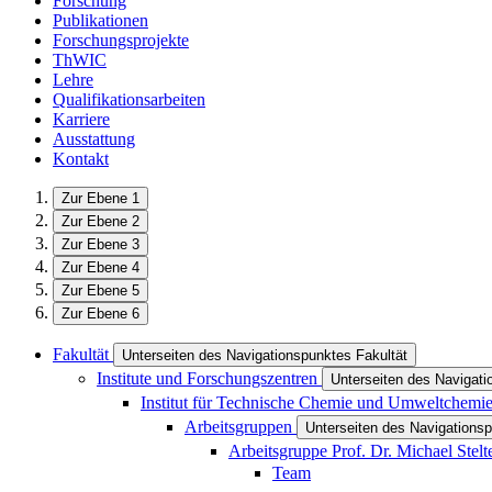
Forschung
Publikationen
Forschungsprojekte
ThWIC
Lehre
Qualifikationsarbeiten
Karriere
Ausstattung
Kontakt
Zur Ebene 1
Zur Ebene 2
Zur Ebene 3
Zur Ebene 4
Zur Ebene 5
Zur Ebene 6
Fakultät
Unterseiten des Navigationspunktes Fakultät
Institute und Forschungszentren
Unterseiten des Navigati
Institut für Technische Chemie und Umweltchemi
Arbeitsgruppen
Unterseiten des Navigations
Arbeitsgruppe Prof. Dr. Michael Stelt
Team