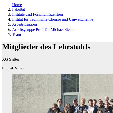
Home
Fakultät
Institute und Forschungszentren
Institut für Technische Chemie und Umweltchemie
Arbeitsgruppen
Arbeitsgruppe Prof. Dr. Michael Stelter
Team
Mitglieder des Lehrstuhls
AG Stelter
Foto: AG Stelter