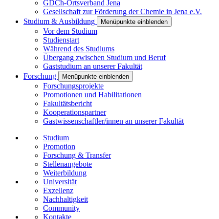
GDCh-Ortsverband Jena
Gesellschaft zur Förderung der Chemie in Jena e.V.
Studium & Ausbildung
Menüpunkte einblenden
Vor dem Studium
Studienstart
Während des Studiums
Übergang zwischen Studium und Beruf
Gaststudium an unserer Fakultät
Forschung
Menüpunkte einblenden
Forschungsprojekte
Promotionen und Habilitationen
Fakultätsbericht
Kooperationspartner
Gastwissenschaftler/innen an unserer Fakultät
Studium
Promotion
Forschung & Transfer
Stellenangebote
Weiterbildung
Universität
Exzellenz
Nachhaltigkeit
Community
Kontakte