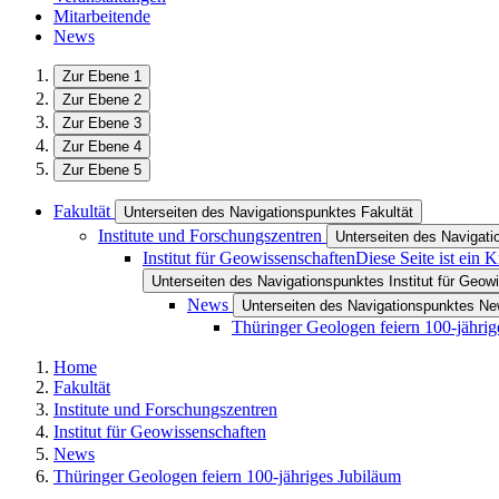
Mitarbeitende
News
Zur Ebene 1
Zur Ebene 2
Zur Ebene 3
Zur Ebene 4
Zur Ebene 5
Fakultät
Unterseiten des Navigationspunktes Fakultät
Institute und Forschungszentren
Unterseiten des Navigati
Institut für Geowissenschaften
Diese Seite ist ein 
Unterseiten des Navigationspunktes Institut für Geow
News
Unterseiten des Navigationspunktes N
Thüringer Geologen feiern 100-jährig
Home
Fakultät
Institute und Forschungszentren
Institut für Geowissenschaften
News
Thüringer Geologen feiern 100-jähriges Jubiläum