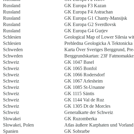
Russland
GK Europa F3 Kazan
Russland
GK Europa F4 Astrachan
Russland
GK Europa G1 Chanty-Mansijsk
Russland
GK Europa G2 Sverdlovsk
Russland
GK Europa G4 Gurjev
Schlesien
Geological Map of Lower Silesia wit
Schlesien
Prehledna Geologicka A Tektonicka
Schweden
Karta Över Sveriges Berggrund, Pr
Schweden
Berggrundskartan: 23F Fatmomakk
Schweiz
GK 1047 Basel
Schweiz
GK 1065 Bonfol
Schweiz
GK 1066 Rodersdorf
Schweiz
GK 1067 Arlesheim
Schweiz
GK 1085 St-Ursanne
Schweiz
GK 1115 Säntis
Schweiz
GK 1144 Val de Ruz
Schweiz
GK 1305 Dt de Morcles
Schweiz
Generalkarte der Schweiz
Slowakei
GK Ruzomberka
Slowakei, Polen
Atlas äußere Karphaten und Vorland
Spanien
GK Sobrarbe