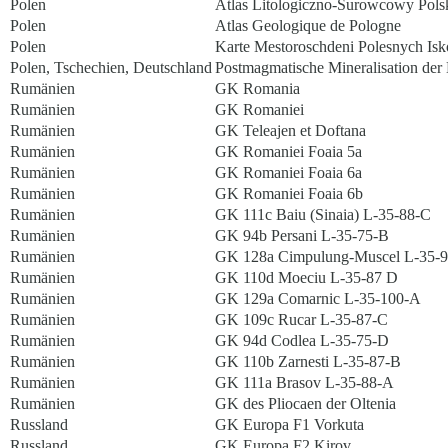
Polen
Atlas Litologiczno-Surowcowy Pols
Polen
Atlas Geologique de Pologne
Polen
Karte Mestoroschdeni Polesnych Isko
Polen, Tschechien, Deutschland
Postmagmatische Mineralisation de
Rumänien
GK Romania
Rumänien
GK Romaniei
Rumänien
GK Teleajen et Doftana
Rumänien
GK Romaniei Foaia 5a
Rumänien
GK Romaniei Foaia 6a
Rumänien
GK Romaniei Foaia 6b
Rumänien
GK 111c Baiu (Sinaia) L-35-88-C
Rumänien
GK 94b Persani L-35-75-B
Rumänien
GK 128a Cimpulung-Muscel L-35-
Rumänien
GK 110d Moeciu L-35-87 D
Rumänien
GK 129a Comarnic L-35-100-A
Rumänien
GK 109c Rucar L-35-87-C
Rumänien
GK 94d Codlea L-35-75-D
Rumänien
GK 110b Zarnesti L-35-87-B
Rumänien
GK 111a Brasov L-35-88-A
Rumänien
GK des Pliocaen der Oltenia
Russland
GK Europa F1 Vorkuta
Russland
GK Europa F2 Kirov