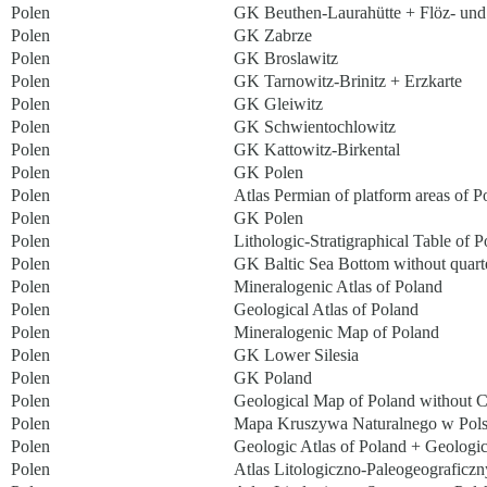
Polen
GK Beuthen-Laurahütte + Flöz- und
Polen
GK Zabrze
Polen
GK Broslawitz
Polen
GK Tarnowitz-Brinitz + Erzkarte
Polen
GK Gleiwitz
Polen
GK Schwientochlowitz
Polen
GK Kattowitz-Birkental
Polen
GK Polen
Polen
Atlas Permian of platform areas of P
Polen
GK Polen
Polen
Lithologic-Stratigraphical Table of 
Polen
GK Baltic Sea Bottom without quart
Polen
Mineralogenic Atlas of Poland
Polen
Geological Atlas of Poland
Polen
Mineralogenic Map of Poland
Polen
GK Lower Silesia
Polen
GK Poland
Polen
Geological Map of Poland without 
Polen
Mapa Kruszywa Naturalnego w Polsc
Polen
Geologic Atlas of Poland + Geologic
Polen
Atlas Litologiczno-Paleogeograficz