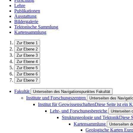
Forschung
Lehre
Publikationen
Ausstattung
Bildergalerie
Tektonische Sammlung
Kartensammlung
Zur Ebene 1
Zur Ebene 2
Zur Ebene 3
Zur Ebene 4
Zur Ebene 5
Zur Ebene 6
Zur Ebene 7
Fakultät
Unterseiten des Navigationspunktes Fakultät
Institute und Forschungszentren
Unterseiten des Navigati
Institut für Geowissenschaften
Diese Seite ist ein 
Lehr- und Forschungsbereiche
Unterseiten 
Strukturgeologie und Tektonik
Diese S
Kartensammlung
Unterseiten 
Geologische Karten Eur