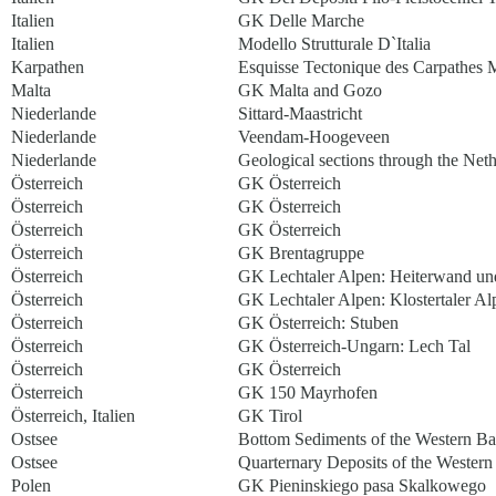
Italien
GK Delle Marche
Italien
Modello Strutturale D`Italia
Karpathen
Esquisse Tectonique des Carpathes M
Malta
GK Malta and Gozo
Niederlande
Sittard-Maastricht
Niederlande
Veendam-Hoogeveen
Niederlande
Geological sections through the Nethe
Österreich
GK Österreich
Österreich
GK Österreich
Österreich
GK Österreich
Österreich
GK Brentagruppe
Österreich
GK Lechtaler Alpen: Heiterwand un
Österreich
GK Lechtaler Alpen: Klostertaler Al
Österreich
GK Österreich: Stuben
Österreich
GK Österreich-Ungarn: Lech Tal
Österreich
GK Österreich
Österreich
GK 150 Mayrhofen
Österreich, Italien
GK Tirol
Ostsee
Bottom Sediments of the Western Bal
Ostsee
Quarternary Deposits of the Western 
Polen
GK Pieninskiego pasa Skalkowego