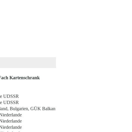
Fach Kartenschrank
ge UDSSR
ge UDSSR
land, Bulgarien, GÜK Balkan
 Niederlande
 Niederlande
 Niederlande