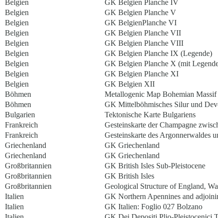
Belgien
GK Belgien Planche IV
Belgien
GK Belgien Planche V
Belgien
GK BelgienPlanche VI
Belgien
GK Belgien Planche VII
Belgien
GK Belgien Planche VIII
Belgien
GK Belgien Planche IX (Legende)
Belgien
GK Belgien Planche X (mit Legende
Belgien
GK Belgien Planche XI
Belgien
GK Belgien XII
Böhmen
Metallogenic Map Bohemian Massif 
Böhmen
GK Mittelböhmisches Silur und De
Bulgarien
Tektonische Karte Bulgariens
Frankreich
Gesteinskarte der Champagne zwis
Frankreich
Gesteinskarte des Argonnerwaldes
Griechenland
GK Griechenland
Griechenland
GK Griechenland
Großbritannien
GK British Isles Sub-Pleistocene
Großbritannien
GK British Isles
Großbritannien
Geological Structure of England, Wa
Italien
GK Northern Apennines and adjoini
Italien
GK Italien: Foglio 027 Bolzano
Italien
GK Dei Depositi Plio-Pleistocenici Tr