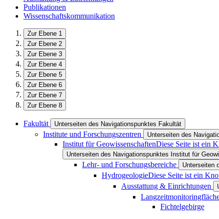
Publikationen
Wissenschaftskommunikation
Zur Ebene 1
Zur Ebene 2
Zur Ebene 3
Zur Ebene 4
Zur Ebene 5
Zur Ebene 6
Zur Ebene 7
Zur Ebene 8
Fakultät
Unterseiten des Navigationspunktes Fakultät
Institute und Forschungszentren
Unterseiten des Navigati
Institut für Geowissenschaften
Diese Seite ist ein 
Unterseiten des Navigationspunktes Institut für Geow
Lehr- und Forschungsbereiche
Unterseiten 
Hydrogeologie
Diese Seite ist ein Kn
Ausstattung & Einrichtungen
Langzeitmonitoringfläc
Fichtelgebirge