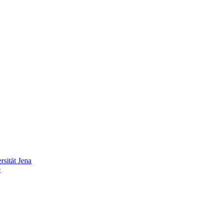
sität Jena
e