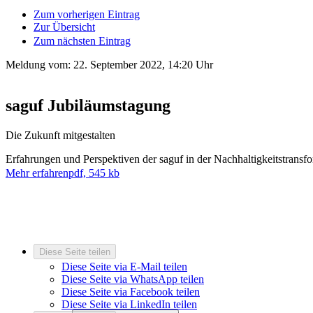
Zum vorherigen Eintrag
Zur Übersicht
Zum nächsten Eintrag
Meldung vom:
22. September 2022, 14:20 Uhr
saguf Jubiläumstagung
Die Zukunft mitgestalten
Erfahrungen und Perspektiven der saguf in der Nachhaltigkeitstransf
Mehr erfahren
pdf, 545 kb
Diese Seite teilen
Diese Seite via E-Mail teilen
Diese Seite via WhatsApp teilen
Diese Seite via Facebook teilen
Diese Seite via LinkedIn teilen