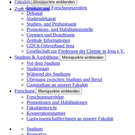
Fakultät
Menüpunkte einblenden
Diese Seite teilen
Institute und Forschungszentren
Zum Seitenanfang
Dekanat
Studiendekanat
Studien- und Prüfungsamt
Promotions- und Habilitationsstelle
Gremien und Beauftragte
Zentrale Informationen
GDCh-Ortsverband Jena
Gesellschaft zur Förderung der Chemie in Jena e.V.
Studium & Ausbildung
Menüpunkte einblenden
Vor dem Studium
Studienstart
Während des Studiums
Übergang zwischen Studium und Beruf
Gaststudium an unserer Fakultät
Forschung
Menüpunkte einblenden
Forschungsprojekte
Promotionen und Habilitationen
Fakultätsbericht
Kooperationspartner
Gastwissenschaftler/innen an unserer Fakultät
Studium
Promotion