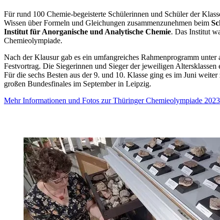
Für rund 100 Chemie-begeisterte Schülerinnen und Schüler der Klasse
Wissen über Formeln und Gleichungen zusammenzunehmen beim
Sc
Institut für Anorganische und Analytische Chemie
. Das Institut 
Chemieolympiade.
Nach der Klausur gab es ein umfangreiches Rahmenprogramm unter
Festvortrag. Die Siegerinnen und Sieger der jeweiligen Altersklassen
Für die sechs Besten aus der 9. und 10. Klasse ging es im Juni weiter 
großen Bundesfinales im September in Leipzig.
Mehr Informationen und Fotos zur Thüringer Chemieolympiade 2023