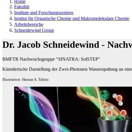
Home
Fakultät
Institute und Forschungszentren
Institut für Organische Chemie und Makromolekulare Chemie
Arbeitsbereiche
Schneidewind Group
Dr. Jacob Schneidewind - Nac
BMFTR Nachwuchsgruppe "SINATRA: SolSTEP"
Künstlerische Darstellung der Zwei-Photonen Wasserspaltung an e
Illustration: Hassan A. Tahini