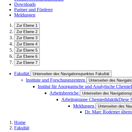
Downloads
Partner und Förderer
Meldungen
Zur Ebene 1
Zur Ebene 2
Zur Ebene 3
Zur Ebene 4
Zur Ebene 5
Zur Ebene 6
Zur Ebene 7
Fakultät
Unterseiten des Navigationspunktes Fakultät
Institute und Forschungszentren
Unterseiten des Navigati
Institut für Anorganische und Analytische Chemie
Arbeitsbereiche
Unterseiten des Navigations
Arbeitsgruppe Chemiedidaktik
Diese S
Meldungen
Unterseiten des Na
Dr. Marc Rodemer überni
Home
Fakultät