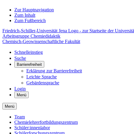
Zur Hauptnavigation
Zum Inhalt
Zum Fußbereich
Friedrich-Schiller-Universität Jena Logo - zur Startseite der Universitä
Arbeitsgruppe Chemiedidaktik
Chemisch-Geowissenschaftliche Fakultät
Schnelleinstieg
Suche
Barrierefreiheit
Erklärung zur Barrierefreiheit
Leichte Sprache
Gebärdensprache
Login
Menü
Menü
Team
Chemielehrerfortbildungszentrum
Schüler:innenlabor
Schülerforschungszentrum