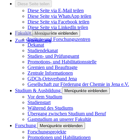
Diese Seite teilen
Diese Seite via E-Mail teilen
Diese Seite via WhatsApp teilen
Diese Seite via Facebook teilen
Diese Seite via LinkedIn teilen
Fakultät
Menüpunkte einblenden
Diese Seite teilen
Institute und Forschungszentren
Zum Seitenanfang
Dekanat
Studiendekanat
Studien- und Prüfungsamt
Promotions- und Habilitationsstelle
Gremien und Beauftragte
Zentrale Informationen
GDCh-Ortsverband Jena
Gesellschaft zur Förderung der Chemie in Jena e.V.
Studium & Ausbildung
Menüpunkte einblenden
Vor dem Studium
Studienstart
Während des Studiums
Übergang zwischen Studium und Beruf
Gaststudium an unserer Fakultät
Forschung
Menüpunkte einblenden
Forschungsprojekte
Promotionen und Habilitationen