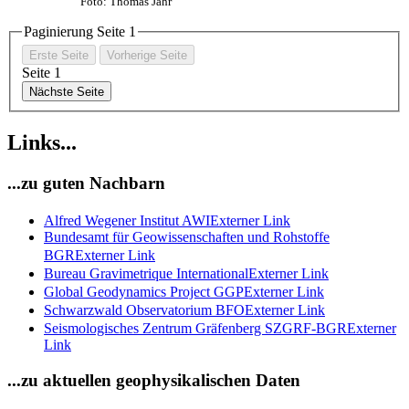
Foto: Thomas Jahr
Paginierung Seite
1
Erste Seite
Vorherige Seite
Seite
1
Nächste Seite
Links...
...zu guten Nachbarn
Alfred Wegener Institut AWI
Externer Link
Bundesamt für Geowissenschaften und Rohstoffe
BGR
Externer Link
Bureau Gravimetrique International
Externer Link
Global Geodynamics Project GGP
Externer Link
Schwarzwald Observatorium BFO
Externer Link
Seismologisches Zentrum Gräfenberg SZGRF-BGR
Externer
Link
...zu aktuellen geophysikalischen Daten