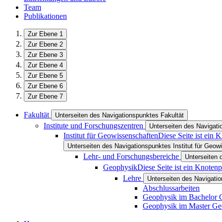
Team
Publikationen
Zur Ebene 1
Zur Ebene 2
Zur Ebene 3
Zur Ebene 4
Zur Ebene 5
Zur Ebene 6
Zur Ebene 7
Fakultät
Unterseiten des Navigationspunktes Fakultät
Institute und Forschungszentren
Unterseiten des Navigati
Institut für Geowissenschaften
Diese Seite ist ein 
Unterseiten des Navigationspunktes Institut für Geow
Lehr- und Forschungsbereiche
Unterseiten 
Geophysik
Diese Seite ist ein Knoten
Lehre
Unterseiten des Navigati
Abschlussarbeiten
Geophysik im Bachelor 
Geophysik im Master Ge