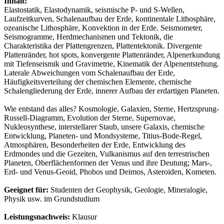
Inhalt:
Elastostatik, Elastodynamik, seismische P- und S-Wellen,
Laufzeitkurven, Schalenaufbau der Erde, kontinentale Lithosphäre,
ozeanische Lithosphäre, Konvektion in der Erde. Seismometer,
Seismogramme, Herdmechanismen und Tektonik, die
Charakteristika der Plattengrenzen, Plattentektonik. Divergente
Plattenränder, hot spots, konvergente Plattenränder, Alpenerkundung
mit Tiefenseismik und Gravimetrie, Kinematik der Alpenentstehung.
Laterale Abweichungen vom Schalenaufbau der Erde,
Häufigkeitsverteilung der chemischen Elemente, chemische
Schalengliederung der Erde, innerer Aufbau der erdartigen Planeten.
Wie entstand das alles? Kosmologie, Galaxien, Sterne, Hertzsprung-
Russell-Diagramm, Evolution der Sterne, Supernovae,
Nukleosynthese, interstellarer Staub, unsere Galaxis, chemische
Entwicklung, Planeten- und Mondsysteme, Titius-Bode-Regel,
Atmosphären, Besonderheiten der Erde, Entwicklung des
Erdmondes und die Gezeiten, Vulkanismus auf den terrestrischen
Planeten, Oberflächenformen der Venus und ihre Deutung; Mars-,
Erd- und Venus-Geoid, Phobos und Deimos, Asteroiden, Kometen.
Geeignet für:
Studenten der Geophysik, Geologie, Mineralogie,
Physik usw. im Grundstudium
Leistungsnachweis:
Klausur