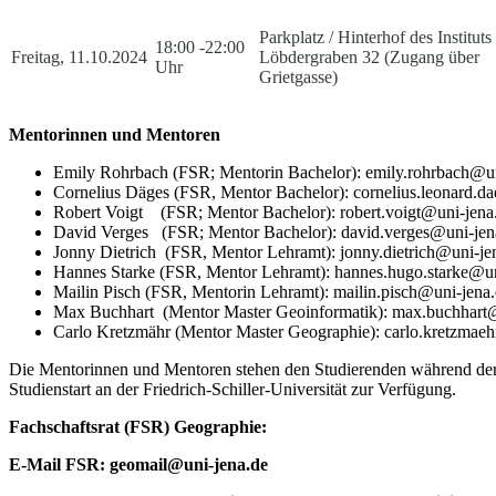
Parkplatz / Hinterhof des Instituts
18:00 -22:00
Freitag, 11.10.2024
Löbdergraben 32 (Zugang über
Uhr
Grietgasse)
Mentorinnen und Mentoren
Emily Rohrbach (FSR; Mentorin Bachelor): emily.rohrbach@u
Cornelius Däges (FSR, Mentor Bachelor): cornelius.leonard.d
Robert Voigt (FSR; Mentor Bachelor): robert.voigt@uni-jen
David Verges (FSR; Mentor Bachelor): david.verges@uni-je
Jonny Dietrich (FSR, Mentor Lehramt): jonny.dietrich@uni-je
Hannes Starke (FSR, Mentor Lehramt): hannes.hugo.starke@un
Mailin Pisch (FSR, Mentorin Lehramt): mailin.pisch@uni-jena
Max Buchhart (Mentor Master Geoinformatik): max.buchhart@
Carlo Kretzmähr (Mentor Master Geographie): carlo.kretzmae
Die Mentorinnen und Mentoren stehen den Studierenden während der E
Studienstart an der Friedrich-Schiller-Universität zur Verfügung.
Fachschaftsrat (FSR) Geographie:
E-Mail FSR:
geomail@uni-jena.de