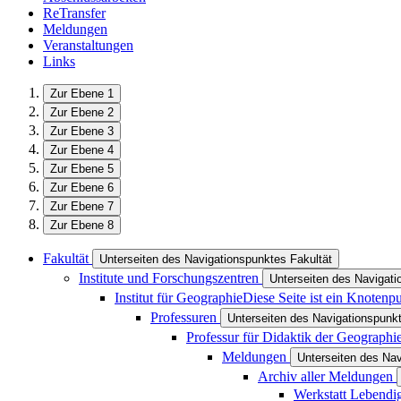
ReTransfer
Meldungen
Veranstaltungen
Links
Zur Ebene 1
Zur Ebene 2
Zur Ebene 3
Zur Ebene 4
Zur Ebene 5
Zur Ebene 6
Zur Ebene 7
Zur Ebene 8
Fakultät
Unterseiten des Navigationspunktes Fakultät
Institute und Forschungszentren
Unterseiten des Navigati
Institut für Geographie
Diese Seite ist ein Knotenp
Professuren
Unterseiten des Navigationspunk
Professur für Didaktik der Geographi
Meldungen
Unterseiten des Na
Archiv aller Meldungen
Werkstatt Lebendi