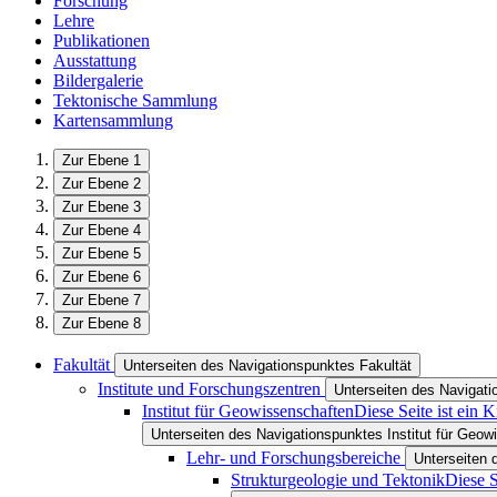
Forschung
Lehre
Publikationen
Ausstattung
Bildergalerie
Tektonische Sammlung
Kartensammlung
Zur Ebene 1
Zur Ebene 2
Zur Ebene 3
Zur Ebene 4
Zur Ebene 5
Zur Ebene 6
Zur Ebene 7
Zur Ebene 8
Fakultät
Unterseiten des Navigationspunktes Fakultät
Institute und Forschungszentren
Unterseiten des Navigati
Institut für Geowissenschaften
Diese Seite ist ein 
Unterseiten des Navigationspunktes Institut für Geow
Lehr- und Forschungsbereiche
Unterseiten 
Strukturgeologie und Tektonik
Diese S