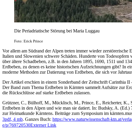
Die Periadriatische Störung bei Maria Luggau
Foto: Erick Prince
Vor allem am Südrand der Alpen treten immer wieder zerstörerische E
Italien und Slowenien schwere Schäden. Hunderte von Todesopfern w
über ältere Schadbeben, z.B. in den Jahren 1895, 1690, 1511 und 134
Erdbeben, zu denen es keine historischen Aufzeichnungen gibt? In ei
moderne Methoden zur Datierung von Erdbeben, die sich vor Jahrtaus
Der Artikel erschien in einem Sonderband der Zeitschrift Carinthia I
Der Band zum Thema Erdbeben in Kärnten sammelt Aufsätze zur Erd
die Rückschlüsse auf starke Erdbeben zulassen.
Grützner, C., Bülhoff, M., Mücklisch, M., Prince, E., Reicherter, K.,
Erdbeben in den Alpen und wie man sie datiert. In: Budsky, A. (Ed.) 7
zur Heimatkunde Kärntens. Beiträge zum Symposium im kärnten.mu
3
pdf, 4 mb
. Ganzes Buch:
https://www.naturwissenschaft-ktn.at/ve
e/p/769720530
Externer Link