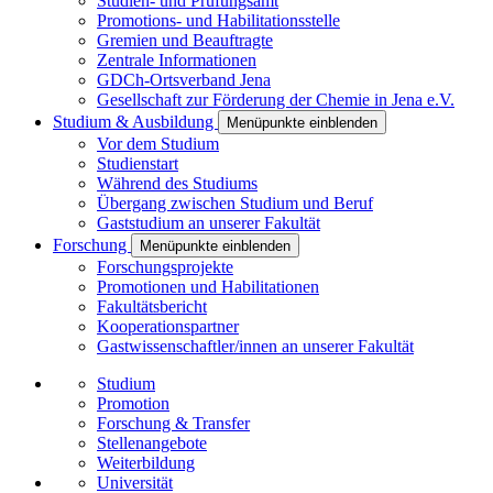
Studien- und Prüfungsamt
Promotions- und Habilitationsstelle
Gremien und Beauftragte
Zentrale Informationen
GDCh-Ortsverband Jena
Gesellschaft zur Förderung der Chemie in Jena e.V.
Studium & Ausbildung
Menüpunkte einblenden
Vor dem Studium
Studienstart
Während des Studiums
Übergang zwischen Studium und Beruf
Gaststudium an unserer Fakultät
Forschung
Menüpunkte einblenden
Forschungsprojekte
Promotionen und Habilitationen
Fakultätsbericht
Kooperationspartner
Gastwissenschaftler/innen an unserer Fakultät
Studium
Promotion
Forschung & Transfer
Stellenangebote
Weiterbildung
Universität