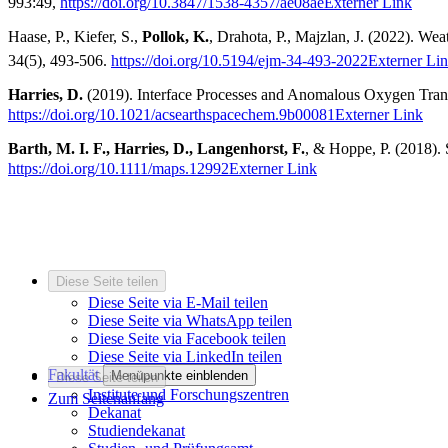
993:49,
https://doi.org/10.3847/1538-4357/ae08ae
Externer Link
Haase, P., Kiefer, S.,
Pollok, K.
, Drahota, P., Majzlan, J. (2022).
Weat
34(5), 493-506.
https://doi.org/10.5194/ejm-34-493-2022
Externer Li
Harries, D.
(2019). Interface Processes and Anomalous Oxygen Trans
https://doi.org/10.1021/acsearthspacechem.9b00081
Externer Link
Barth, M. I. F., Harries, D., Langenhorst, F.
, & Hoppe, P. (2018). 
https://doi.org/10.1111/maps.12992
Externer Link
Diese Seite teilen
Diese Seite via E-Mail teilen
Diese Seite via WhatsApp teilen
Diese Seite via Facebook teilen
Diese Seite via LinkedIn teilen
Fakultät
Menüpunkte einblenden
Diese Seite teilen
Institute und Forschungszentren
Zum Seitenanfang
Dekanat
Studiendekanat