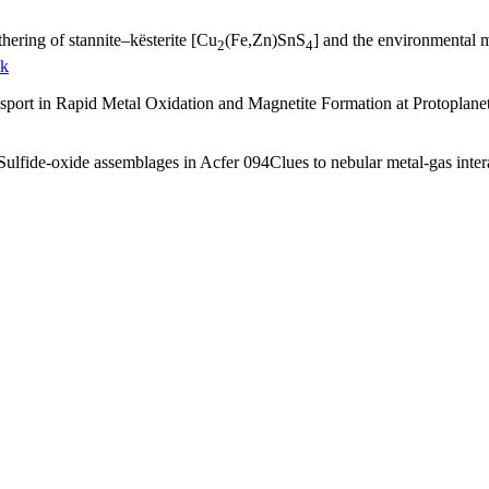
hering of stannite–kësterite [Cu
(Fe,Zn)SnS
] and the environmental m
2
4
nk
port in Rapid Metal Oxidation and Magnetite Formation at Protoplane
Sulfide-oxide assemblages in Acfer 094Clues to nebular metal-gas inter