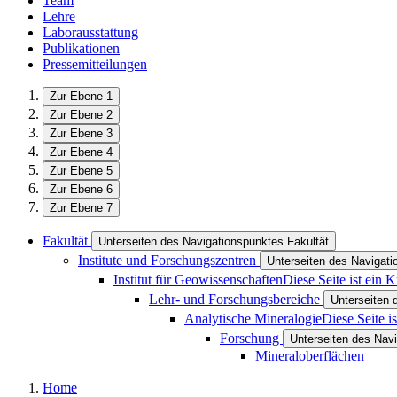
Team
Lehre
Laborausstattung
Publikationen
Pressemitteilungen
Zur Ebene 1
Zur Ebene 2
Zur Ebene 3
Zur Ebene 4
Zur Ebene 5
Zur Ebene 6
Zur Ebene 7
Fakultät
Unterseiten des Navigationspunktes Fakultät
Institute und Forschungszentren
Unterseiten des Navigati
Institut für Geowissenschaften
Diese Seite ist ein 
Lehr- und Forschungsbereiche
Unterseiten 
Analytische Mineralogie
Diese Seite i
Forschung
Unterseiten des Nav
Mineraloberflächen
Home