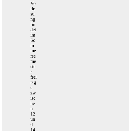
Vo
rle
su
ng
fin
det
im
So
m
me
rse
me
ste
r
frei
tag
s
zw
isc
he
n
12
un
d
14