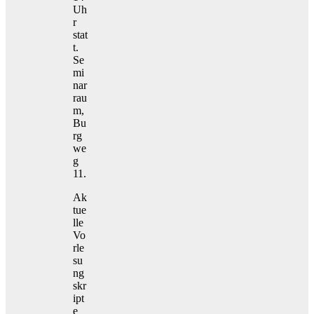
Uh
r
stat
t.
Se
mi
nar
rau
m,
Bu
rg
we
g
11.
Ak
tue
lle
Vo
rle
su
ng
skr
ipt
e