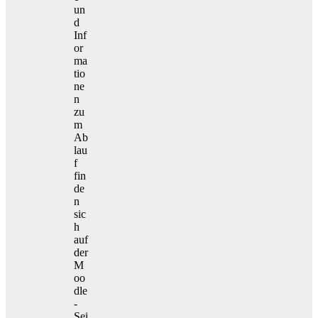
un
d
Inf
or
ma
tio
ne
n
zu
m
Ab
lau
f
fin
de
n
sic
h
auf
der
M
oo
dle
-
Sei