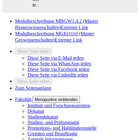
te.
Modulbeschreibung MBGW1.4.2 (Master
Biogeowissenschaften)
Externer Link
Modulbeschreibung MGEO110 (Master
Geowissenschaften)
Externer Link
Diese Seite teilen
Diese Seite via E-Mail teilen
Diese Seite via WhatsApp teilen
Diese Seite via Facebook teilen
Diese Seite via LinkedIn teilen
Diese Seite teilen
Zum Seitenanfang
Fakultät
Menüpunkte einblenden
Institute und Forschungszentren
Dekanat
Studiendekanat
Studien- und Prüfungsamt
Promotions- und Habilitationsstelle
Gremien und Beauftragte
Zentrale Informationen