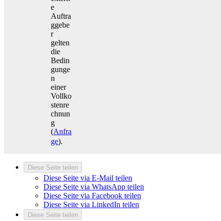
e
Auftra
ggebe
r
gelten
die
Bedin
gunge
n
einer
Vollko
stenre
chnun
g
(
Anfra
ge
).
Diese Seite teilen
Diese Seite via E-Mail teilen
Diese Seite via WhatsApp teilen
Diese Seite via Facebook teilen
Diese Seite via LinkedIn teilen
Diese Seite teilen