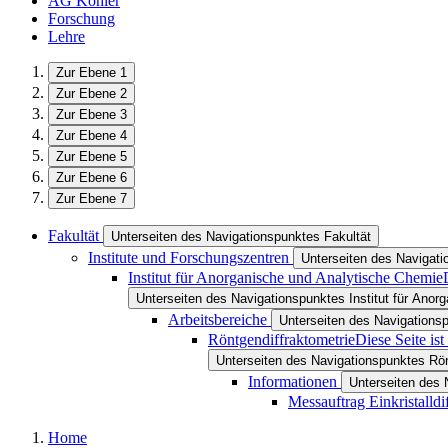
AG Köhler
Forschung
Lehre
Zur Ebene 1
Zur Ebene 2
Zur Ebene 3
Zur Ebene 4
Zur Ebene 5
Zur Ebene 6
Zur Ebene 7
Fakultät
Unterseiten des Navigationspunktes Fakultät
Institute und Forschungszentren
Unterseiten des Navigati
Institut für Anorganische und Analytische Chemie
Unterseiten des Navigationspunktes Institut für Ano
Arbeitsbereiche
Unterseiten des Navigations
Röntgendiffraktometrie
Diese Seite is
Unterseiten des Navigationspunktes Rön
Informationen
Unterseiten des 
Messauftrag Einkristalldi
Home