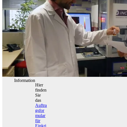
Information
Hier
finden
Sie
das
Auftra
gsfor
mular
für
Einkri