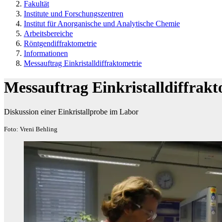
Fakultät
Institute und Forschungszentren
Institut für Anorganische und Analytische Chemie
Arbeitsbereiche
Röntgendiffraktometrie
Informationen
Messauftrag Einkristalldiffraktometrie
Messauftrag Einkristalldiffrakt
Diskussion einer Einkristallprobe im Labor
Foto: Vreni Behling