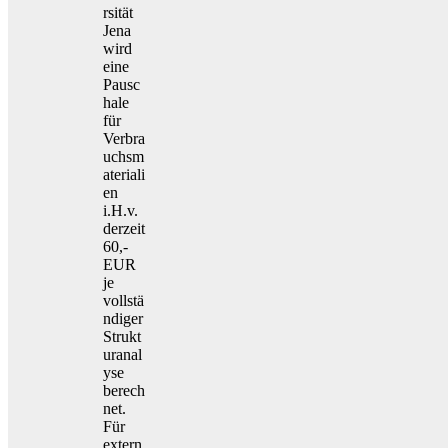
rsität
Jena
wird
eine
Pausc
hale
für
Verbra
uchsm
ateriali
en
i.H.v.
derzeit
60,-
EUR
je
vollstä
ndiger
Strukt
uranal
yse
berech
net.
Für
extern