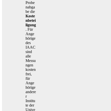
Probe
nabga
be die
Koste
nbetei
ligung
. Für
Ange
hörige
des
IAAC
sind
alle
Messu
ngen
kosten
frei,
für
Ange
hörige
andere
r
Institu
te der
Unive