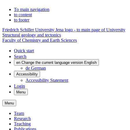
To main navigation
to content
to footer
Friedrich Schiller University Jena logo - to main page of University
Structural geology and tectonics
Faculty of Chemistry and Earth Sciences
Quick start
Search
en
Change the current language version English
de
German
Accessibility
Accessibility Statement
Login
Menu
Menu
Team
Research
Teaching
Publications