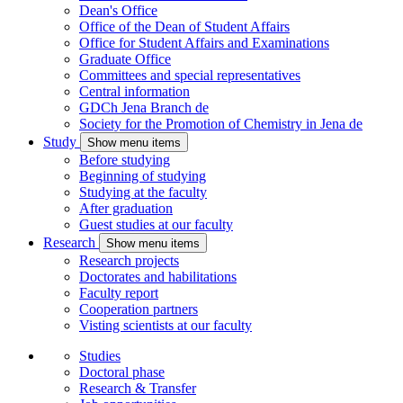
Dean's Office
Office of the Dean of Student Affairs
Office for Student Affairs and Examinations
Graduate Office
Committees and special representatives
Central information
GDCh Jena Branch
de
Society for the Promotion of Chemistry in Jena
de
Study
Show menu items
Before studying
Beginning of studying
Studying at the faculty
After graduation
Guest studies at our faculty
Research
Show menu items
Research projects
Doctorates and habilitations
Faculty report
Cooperation partners
Visting scientists at our faculty
Studies
Doctoral phase
Research & Transfer