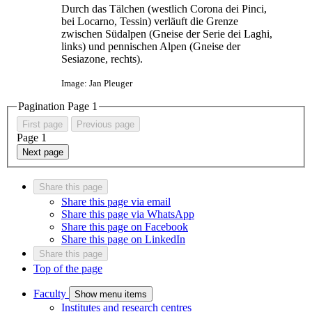
Durch das Tälchen (westlich Corona dei Pinci,
bei Locarno, Tessin) verläuft die Grenze
zwischen Südalpen (Gneise der Serie dei Laghi,
links) und pennischen Alpen (Gneise der
Sesiazone, rechts).
Image: Jan Pleuger
Pagination Page
1
First page
Previous page
Page
1
Next page
Share this page
Share this page via email
Share this page via WhatsApp
Share this page on Facebook
Share this page on LinkedIn
Share this page
Top of the page
Faculty
Show menu items
Institutes and research centres