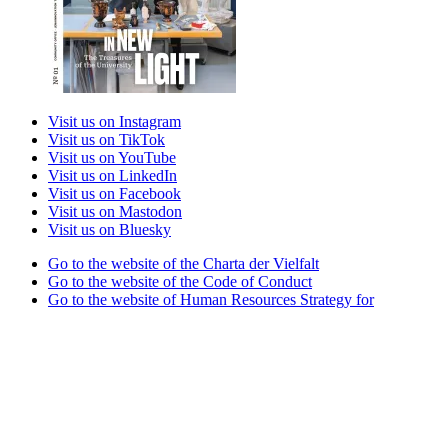
Visit us on Instagram
Visit us on TikTok
Visit us on YouTube
Visit us on LinkedIn
Visit us on Facebook
Visit us on Mastodon
Visit us on Bluesky
Go to the website of the Charta der Vielfalt
Go to the website of the Code of Conduct
Go to the website of Human Resources Strategy for
Researchers
Go to the website of the best practice club Family in Higher
Education Institutions
Go to the website of the Partner University of High
Performance Sports project
Go to the website of the German Accreditation Council
Go to the website of the Total E-Quality initiative
Go to the website of Weltoffenes Thüringen