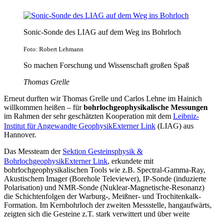
Sonic-Sonde des LIAG auf dem Weg ins Bohrloch
Foto: Robert Lehmann
So machen Forschung und Wissenschaft großen Spaß
Thomas Grelle
Erneut durften wir Thomas Grelle und Carlos Lehne im Hainich
willkommen heißen – für
bohrlochgeophysikalische Messungen
im Rahmen der sehr geschätzten Kooperation mit dem
Leibniz-
Institut für Angewandte Geophysik
Externer Link
(LIAG) aus
Hannover.
Das Messteam der
Sektion Gesteinsphysik &
Bohrlochgeophysik
Externer Link
, erkundete mit
bohrlochgeophysikalischen Tools wie z.B. Spectral-Gamma-Ray,
Akustischem Imager (Borehole Televiewer), IP-Sonde (induzierte
Polarisation) und NMR-Sonde (Nuklear-Magnetische-Resonanz)
die Schichtenfolgen der Warburg-, Meißner- und Trochitenkalk-
Formation. Im Kernbohrloch der zweiten Messstelle, hangaufwärts,
zeigten sich die Gesteine z.T. stark verwittert und über weite