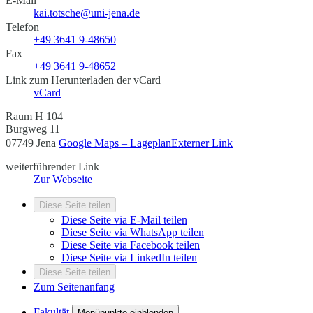
E-Mail
kai.totsche@uni-jena.de
Telefon
+49 3641 9-48650
Fax
+49 3641 9-48652
Link zum Herunterladen der vCard
vCard
Raum H 104
Burgweg 11
07749 Jena
Google Maps – Lageplan
Externer Link
weiterführender Link
Zur Webseite
Diese Seite teilen
Diese Seite via E-Mail teilen
Diese Seite via WhatsApp teilen
Diese Seite via Facebook teilen
Diese Seite via LinkedIn teilen
Diese Seite teilen
Zum Seitenanfang
Fakultät
Menüpunkte einblenden