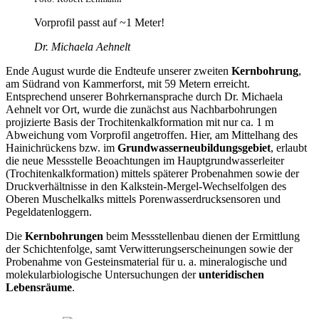
Vorprofil passt auf ~1 Meter!
Dr. Michaela Aehnelt
Ende August wurde die Endteufe unserer zweiten
Kernbohrung
,
am Südrand von Kammerforst, mit 59 Metern erreicht.
Entsprechend unserer Bohrkernansprache durch Dr. Michaela
Aehnelt vor Ort, wurde die zunächst aus Nachbarbohrungen
projizierte Basis der Trochitenkalkformation mit nur ca. 1 m
Abweichung vom Vorprofil angetroffen. Hier, am Mittelhang des
Hainichrückens bzw. im
Grundwasserneubildungsgebiet
, erlaubt
die neue Messstelle Beoachtungen im Hauptgrundwasserleiter
(Trochitenkalkformation) mittels späterer Probenahmen sowie der
Druckverhältnisse in den Kalkstein-Mergel-Wechselfolgen des
Oberen Muschelkalks mittels Porenwasserdrucksensoren und
Pegeldatenloggern.
Die
Kernbohrungen
beim Messstellenbau dienen der Ermittlung
der Schichtenfolge, samt Verwitterungserscheinungen sowie der
Probenahme von Gesteinsmaterial für u. a. mineralogische und
molekularbiologische Untersuchungen der
unteridischen
Lebensräume
.