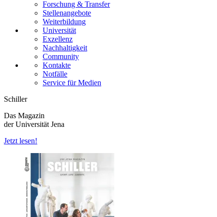
Forschung & Transfer
Stellenangebote
Weiterbildung
Universität
Exzellenz
Nachhaltigkeit
Community
Kontakte
Notfälle
Service für Medien
Schiller
Das Magazin
der Universität Jena
Jetzt lesen!