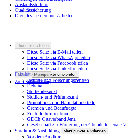
Auslandsstudium
Qualitätssicherung
Digitales Lernen und Arbeiten
Diese Seite teilen
Diese Seite via E-Mail teilen
Diese Seite via WhatsApp teilen
Diese Seite via Facebook teilen
Diese Seite via LinkedIn teilen
Fakultät
Menüpunkte einblenden
Diese Seite teilen
Institute und Forschungszentren
Zum Seitenanfang
Dekanat
Studiendekanat
Studien- und Prüfungsamt
Promotions- und Habilitationsstelle
Gremien und Beauftragte
Zentrale Informationen
GDCh-Ortsverband Jena
Gesellschaft zur Förderung der Chemie in Jena e.V.
Studium & Ausbildung
Menüpunkte einblenden
Vor dem Studium