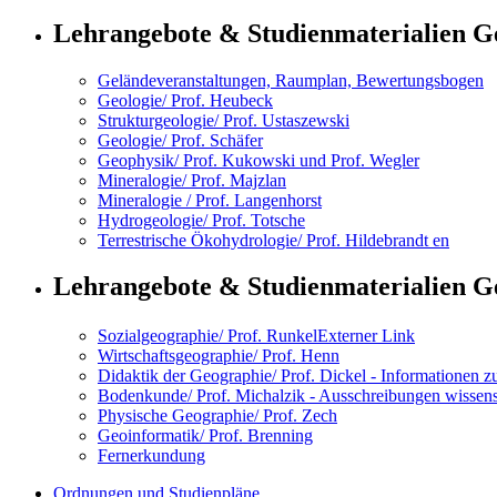
Lehrangebote & Studienmaterialien Ge
Geländeveranstaltungen, Raumplan, Bewertungsbogen
Geologie/ Prof. Heubeck
Strukturgeologie/ Prof. Ustaszewski
Geologie/ Prof. Schäfer
Geophysik/ Prof. Kukowski und Prof. Wegler
Mineralogie/ Prof. Majzlan
Mineralogie / Prof. Langenhorst
Hydrogeologie/ Prof. Totsche
Terrestrische Ökohydrologie/ Prof. Hildebrandt
en
Lehrangebote & Studienmaterialien G
Sozialgeographie/ Prof. Runkel
Externer Link
Wirtschaftsgeographie/ Prof. Henn
Didaktik der Geographie/ Prof. Dickel - Informationen z
Bodenkunde/ Prof. Michalzik - Ausschreibungen wissensc
Physische Geographie/ Prof. Zech
Geoinformatik/ Prof. Brenning
Fernerkundung
Ordnungen und Studienpläne